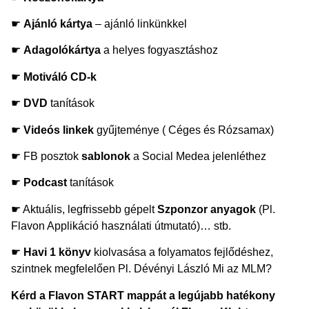
☛
Ajánló kártya
– ajánló linkünkkel
☛
Adagolókártya
a helyes fogyasztáshoz
☛
Motiváló CD-k
☛
DVD
tanítások
☛
Videós linkek
gyűjteménye ( Céges és Rózsamax)
☛ FB posztok
sablonok
a Social Medea jelenléthez
☛
Podcast
tanítások
☛ Aktuális, legfrissebb gépelt
Szponzor anyagok
(Pl.
Flavon Applikáció használati útmutató)… stb.
☛
Havi 1 könyv
kiolvasása a folyamatos fejlődéshez,
szintnek megfelelően Pl. Dévényi László Mi az MLM?
Kérd a Flavon START mappát a legújabb hatékony