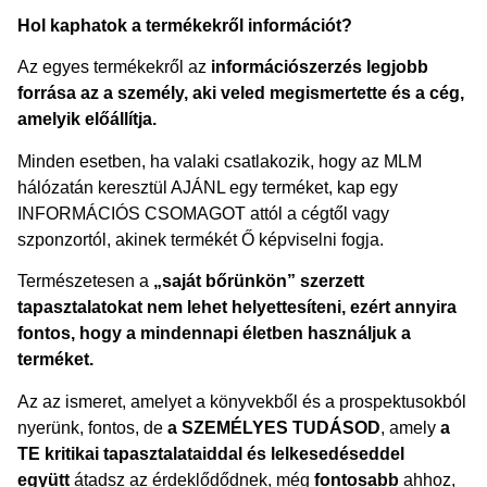
Hol kaphatok a termékekről információt?
Az egyes termékekről az
információszerzés legjobb
forrása az a személy, aki veled megismertette és a cég,
amelyik előállítja.
Minden esetben, ha valaki csatlakozik, hogy az MLM
hálózatán keresztül AJÁNL egy terméket, kap egy
INFORMÁCIÓS CSOMAGOT attól a cégtől vagy
szponzortól, akinek termékét Ő képviselni fogja.
Természetesen a
„saját bőrünkön” szerzett
tapasztalatokat nem lehet helyettesíteni,
ezért annyira
fontos, hogy a mindennapi életben használjuk a
terméket.
Az az ismeret, amelyet a könyvekből és a prospektusokból
nyerünk, fontos, de
a SZEMÉLYES TUDÁSOD
, amely
a
TE kritikai tapasztalataiddal és lelkesedéseddel
együtt
átadsz az érdeklődődnek, még
fontosabb
ahhoz,