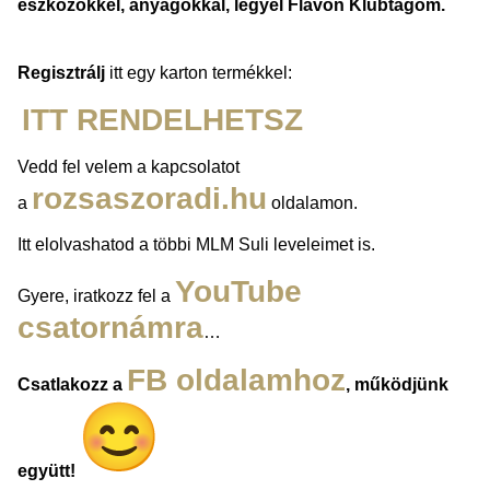
eszközökkel, anyagokkal, legyél Flavon Klubtagom.
Regisztrálj
itt egy karton termékkel:
ITT RENDELHETSZ
Vedd fel velem a kapcsolatot
rozsaszoradi.hu
a
oldalamon.
Itt elolvashatod a többi MLM Suli leveleimet is.
YouTube
Gyere, iratkozz fel a
csatornámra
…
FB oldalamhoz
Csatlakozz a
,
működjünk
együtt!