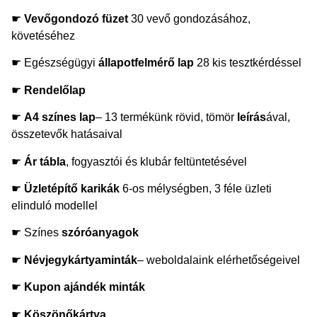
☛
Vevőgondozó füzet
30 vevő gondozásához,
követéséhez
☛ Egészségügyi
állapotfelmérő lap
28 kis tesztkérdéssel
☛
Rendelőlap
☛
A4 színes lap
– 13 termékünk rövid, tömör
leírás
ával,
összetevők hatásaival
☛
Ár tábla
, fogyasztói és klubár feltüntetésével
☛
Üzletépítő karikák
6-os mélységben, 3 féle üzleti
elinduló modellel
☛ Színes
szóróanyagok
☛
Névjegykártyaminták
– weboldalaink elérhetőségeivel
☛
Kupon ajándék minták
☛
Köszönőkártya