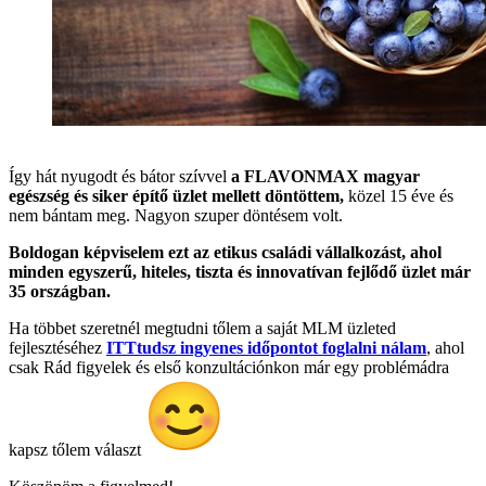
Így hát nyugodt és bátor szívvel
a FLAVONMAX magyar
egészség és siker építő üzlet mellett döntöttem,
közel 15 éve és
nem bántam meg. Nagyon szuper döntésem volt.
Boldogan képviselem ezt az etikus családi vállalkozást, ahol
minden egyszerű, hiteles, tiszta és innovatívan fejlődő üzlet már
35 országban.
Ha többet szeretnél megtudni tőlem a saját MLM üzleted
fejlesztéséhez
ITTtudsz ingyenes időpontot foglalni nálam
, ahol
csak Rád figyelek és első konzultációnkon már egy problémádra
kapsz tőlem választ