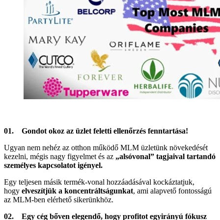
01. Gondot okoz az üzlet feletti ellenőrzés fenntartása!
Ugyan nem nehéz az otthon működő MLM üzletünk növekedését
kezelni, mégis nagy figyelmet és az
„alsóvonal” tagjaival tartandó
személyes kapcsolatot igényel.
Egy teljesen másik termék-vonal hozzáadásával kockáztatjuk,
hogy
elveszítjük a koncentráltságunkat
, ami alapvető fontosságú
az MLM-ben elérhető sikerünkhöz.
02. Egy cég bőven elegendő, hogy profitot egyirányú fókusz