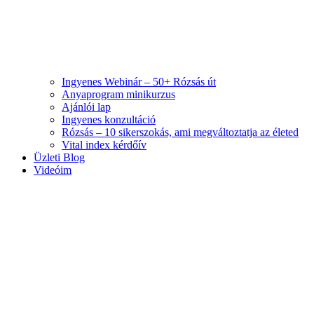
Ingyenes Webinár – 50+ Rózsás út
Anyaprogram minikurzus
Ajánlói lap
Ingyenes konzultáció
Rózsás – 10 sikerszokás, ami megváltoztatja az életed
Vital index kérdőív
Üzleti Blog
Videóim