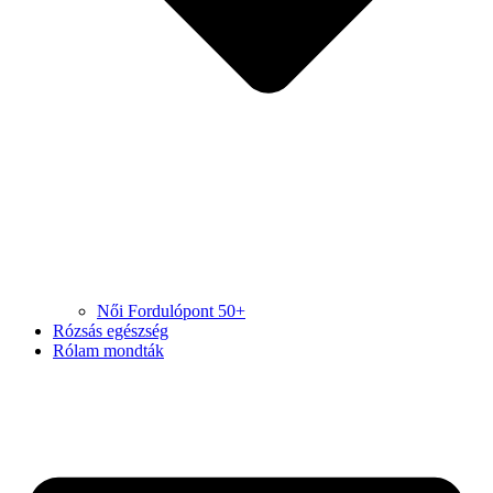
Női Fordulópont 50+
Rózsás egészség
Rólam mondták