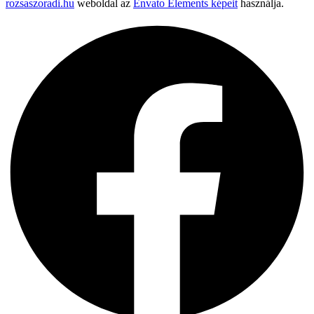
rozsaszoradi.hu
weboldal az
Envato Elements képeit
használja.