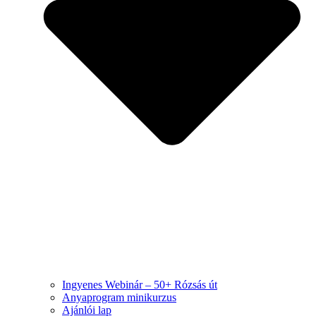
Ingyenes Webinár – 50+ Rózsás út
Anyaprogram minikurzus
Ajánlói lap