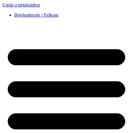
Ugrás a tartalomhoz
Bejelentkezés / Fiókom