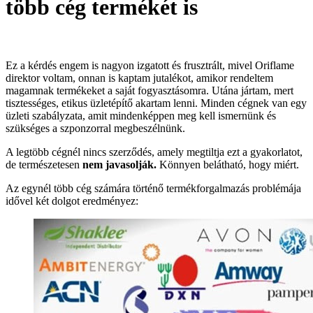
több cég termékét is
Ez a kérdés engem is nagyon izgatott és frusztrált, mivel Oriflame
direktor voltam, onnan is kaptam jutalékot, amikor rendeltem
magamnak termékeket a saját fogyasztásomra. Utána jártam, mert
tisztességes, etikus üzletépítő akartam lenni. Minden cégnek van egy
üzleti szabályzata, amit mindenképpen meg kell ismernünk és
szükséges a szponzorral megbeszélnünk.
A legtöbb cégnél nincs szerződés, amely megtiltja ezt a gyakorlatot,
de természetesen
nem javasolják.
Könnyen belátható, hogy miért.
Az egynél több cég számára történő termékforgalmazás problémája
idővel két dolgot eredményez: