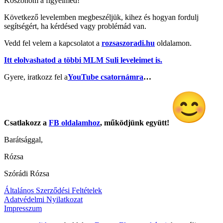
Köszönöm a figyelmed!
Következő levelemben megbeszéljük, kihez és hogyan fordulj
segítségért, ha kérdésed vagy problémád van.
Vedd fel velem a kapcsolatot a
rozsaszoradi.hu
oldalamon.
Itt elolvashatod a többi MLM Suli leveleimet is.
Gyere, iratkozz fel a
YouTube csatornámra
…
Csatlakozz a
FB oldalamhoz
,
működjünk együtt!
Barátsággal,
Rózsa
Szórádi Rózsa
Általános Szerződési Feltételek
Adatvédelmi Nyilatkozat
Impresszum