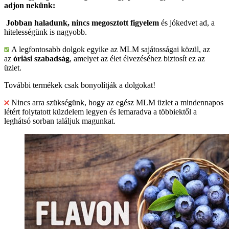
adjon nekünk:
Jobban haladunk, nincs megosztott figyelem
és jókedvet ad, a
hitelességünk is nagyobb.
A legfontosabb dolgok egyike az MLM sajátosságai közül, az
az
óriási szabadság
, amelyet az élet élvezéséhez biztosít ez az
üzlet.
További termékek csak bonyolítják a dolgokat!
Nincs arra szükségünk, hogy az egész MLM üzlet a mindennapos
létért folytatott küzdelem legyen és lemaradva a többiektől a
leghátsó sorban találjuk magunkat.