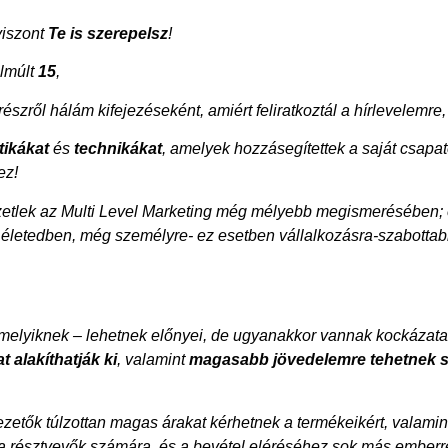
viszont
Te is szerepelsz
!
elmúlt
15
,
észről hálám kifejezéseként, amiért feliratkoztál a hírlevelem
tikákat
és
technikákat
, amelyek hozzásegítettek a saját csapa
ez!
etlek az Multi Level Marketing még mélyebb megismerésében; el
ti életedben, még személyre- ez esetben vállalkozásra-szabotta
melyiknek – lehetnek előnyei, de ugyanakkor vannak kockázataik
 alakíthatják ki
, valamint
magasabb jövedelemre tehetnek s
ezetők túlzottan magas árakat kérhetnek a termékeikért, valamin
nt a résztvevők számára, és a bevétel eléréséhez sok más ember