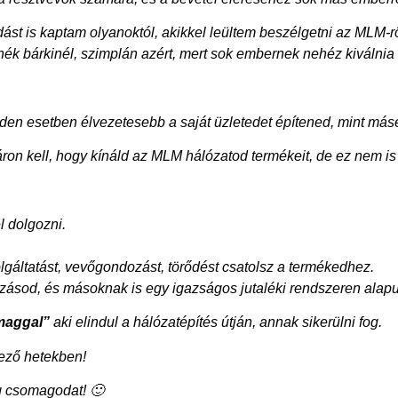
dást is kaptam olyanoktól, akikkel leültem beszélgetni az MLM-rő
ék bárkinél, szimplán azért, mert sok embernek nehéz kiválnia 
inden esetben élvezetesebb a saját üzletedet építened, mint másé
on kell, hogy kínáld az MLM hálózatod termékeit, de ez nem is b
l dolgozni.
lgáltatást, vevőgondozást, törődést csatolsz a termékedhez.
kozásod, és másoknak is egy igazságos jutaléki rendszeren alap
maggal”
aki elindul a hálózatépítés útján, annak sikerülni fog.
ező hetekben!
g csomagodat! 🙂