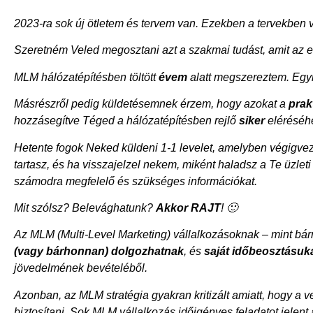
2023-ra sok új ötletem és tervem van. Ezekben a tervekben 
Szeretném Veled megosztani azt a szakmai tudást, amit az 
MLM hálózatépítésben töltött
évem
alatt megszereztem. Egyr
Másrészről pedig küldetésemnek érzem, hogy azokat a
prak
hozzásegítve Téged a hálózatépítésben rejlő
siker
eléréséh
Hetente fogok Neked küldeni 1-1 levelet, amelyben végigvez
tartasz, és ha visszajelzel nekem, miként haladsz a Te üzle
számodra megfelelő és szükséges információkat.
Mit szólsz?
Belevághatunk?
Akkor RAJT
! 🙂
Az MLM (Multi-Level Marketing) vállalkozásoknak – mint bár
(vagy bárhonnan) dolgozhatnak
, és
saját időbeosztásukat
jövedelmének bevételéből.
Azonban, az MLM stratégia gyakran kritizált amiatt, hogy a v
biztosítani. Sok MLM vállalkozás időigényes feladatot jele