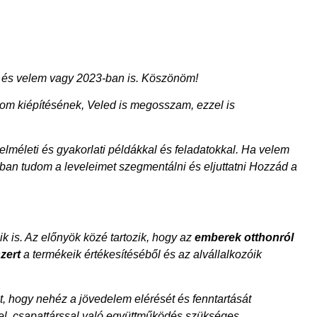
re, és velem vagy 2023-ban is. Köszönöm!
tom kiépítésének, Veled is megosszam, ezzel is
méleti és gyakorlati példákkal és feladatokkal. Ha velem
bban tudom a leveleimet szegmentálni és eljuttatni Hozzád a
 is. Az előnyök közé tartozik, hogy az
emberek otthonról
zert
a termékeik értékesítéséből és az alvállalkozóik
t, hogy nehéz a jövedelem elérését és fenntartását
rel, csapattárssal való együttműködés szükséges.