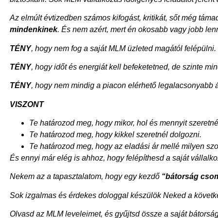
Az elmúlt évtizedben számos kifogást, kritikát, sőt még táma
mindenkinek
. És nem azért, mert én okosabb vagy jobb lenn
TÉNY
, hogy nem fog a saját MLM üzleted magától felépülni.
TÉNY
, hogy időt és energiát kell befeketetned, de szinte m
TÉNY
, hogy nem mindig a piacon elérhető legalacsonyabb ár
VISZONT
Te határozod meg, hogy mikor, hol és mennyit szeretné
Te határozod meg, hogy kikkel szeretnél dolgozni.
Te határozod meg, hogy az eladási ár mellé milyen szo
És ennyi már elég is ahhoz, hogy felépíthesd a saját vállal
Nekem az a tapasztalatom, hogy egy kezdő
“bátorság cso
Sok izgalmas és érdekes dologgal készülök Neked a követk
Olvasd az MLM leveleimet, és gyűjtsd össze a saját bátorsá