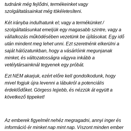
tudnánk még fejlődni, termékeinket vagy
szolgáltatásainkat még tökéletesíteni.
Két irányba indulhatunk el; vagy a termékünket /
szolgáltatásunkat emeljük egy magasabb szintre, vagy a
vállalkozás működésében vezetünk be újításokat. Egy idő
után mindent meg lehet unni. Ezt szeretnénk elkerülni a
saját hálózatunkban, hogy a vásárlóink megunjanak
minket, és változatosságra vágyva inkább a
vetélytársainknál tegyenek egy próbát.
Ezt NEM akarjuk, ezért előre kell gondolkodunk, hogy
mivel fogjuk újra levenni a lábukról a potenciális
érdeklődőket. Görgess lejjebb, és nézzük át együtt a
következő tippeket!
Az emberek figyelmét nehéz megragadni, annyi inger és
információ ér minket nap mint nap. Viszont minden ember