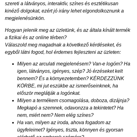
szereti a látványos, interaktív, színes és esztétikusan
kinéző dolgokat, ezért jó irány lehet elgondolkoznunk a
megjelenésünkön.
Hogyan jelenik meg az üzletünk, és az általa kínált termék
a fizikai és az online térben?
Válaszold meg magadnak a következő kérdéseket, és
egyből látni fogod, hol érdemes fejleszteni az üzleten:
Milyen az arculati megjelenésem? Van-e logóm? Ha
igen, látványos, igényes, szép? Jó érzéseket kelt
bennem? És a környezetemben? KÉRDEZZÜNK
KÖRBE, mi jut eszükbe az ismerőseinknek, ha
először meglátják a logónkat.
Milyen a termékem csomagolása, doboza, dizájnja?
Megkapó a szemnek, odavonzza a tekintetet? Ha
nem, miért nem? Nem elég színes?
Ha van, milyen az iroda, ahova fogadom az
ügyfeleimet? Igényes, tiszta, könnyen és gyorsan