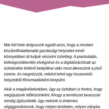
Már két hete dolgozunk együtt azon, hogy a mostani
kiszámíthatatlanabb gazdasági helyzetet minél
könnyebben át tudjuk vészelni üzletileg. A piackutatás,
költségcsökkentés elvégzése és a digitalizációnak az
üzletünkbe történő beépítése után most átevezünk a jövő
vizeire, és megnézzük, miként lehet egy összeomló
helyzetből főnixmadárként kirepülni.
Akár a magánéletünkben, úgy az üzletben is fontos, hogy
megújuljunk időközönként. Ahogy a természet tavasszal
mindig újjászületik, úgy nekünk is érdemes
végiggondolnunk, hogy milyen területen, milyen irányba