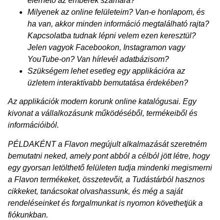
elérhető az emberek számára?
Milyenek az online felületeim? Van-e honlapom, és
ha van, akkor minden információ megtalálható rajta?
Kapcsolatba tudnak lépni velem ezen keresztül?
Jelen vagyok Facebookon, Instagramon vagy
YouTube-on? Van hírlevél adatbázisom?
Szükségem lehet esetleg egy applikációra az
üzletem interaktívabb bemutatása érdekében?
Az applikációk modern korunk online katalógusai. Egy
kivonat a vállalkozásunk működéséből, termékeiből és
információiból.
PÉLDAKÉNT a Flavon megújult alkalmazását szeretném
bemutatni neked, amely pont abból a célból jött létre, hogy
egy gyorsan letölthető felületen tudja mindenki megismerni
a Flavon termékeket, összetevőit, a Tudástárból hasznos
cikkeket, tanácsokat olvashassunk, és még a saját
rendeléseinket és forgalmunkat is nyomon követhetjük a
fiókunkban.