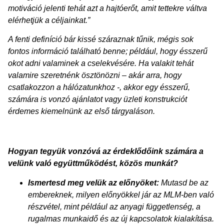
motiváció jelenti tehát azt a hajtóerőt, amit tettekre váltva
elérhetjük a céljainkat.”
A fenti definíció bár kissé száraznak tűnik, mégis sok
fontos információ található benne; például, hogy ésszerű
okot adni valaminek a cselekvésére. Ha valakit tehát
valamire szeretnénk ösztönözni – akár arra, hogy
csatlakozzon a hálózatunkhoz -, akkor egy ésszerű,
számára is vonzó ajánlatot vagy üzleti konstrukciót
érdemes kiemelnünk az első tárgyaláson.
Hogyan tegyük vonzóvá az érdeklődőink számára a
velünk való együttműködést, közös munkát?
Ismertesd meg velük az előnyöket:
Mutasd be az
embereknek, milyen előnyökkel jár az MLM-ben való
részvétel, mint például az anyagi függetlenség, a
rugalmas munkaidő és az új kapcsolatok kialakítása.