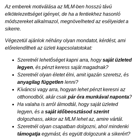
Az emberek motiválása az MLM-ben hosszú távú
elkötelezettséget igényel, de ha a fentiekhez hasonló
módszereket alkalmazol, megnövelheted az esélyeidet a
sikerre.
Végezetül ajánlok néhány olyan mondatot, kérdést, ami
előrelendítheti az üzleti kapcsolatotokat:
Szeretnél lehetőséget kapni arra, hogy
saját üzleted
legyen
, és pénzt keress saját magadnak?
Szeretnél olyan életet élni, amit igazán szeretsz, és
anyagilag független
lenni?
Kíváncsi vagy arra, hogyan lehet pénzt keresni az
otthonodból, akár csak
pár óra munkával naponta
?
Ha valaha is arról álmodtál, hogy saját üzleted
legyen, és a
saját időbeosztásod
szerint
dolgozhass, akkor az MLM lehet az, amire vártál.
Szeretnél olyan csapatban dolgozni, ahol mindenki
támogatja
egymást, és együtt dolgozunk a sikerért?