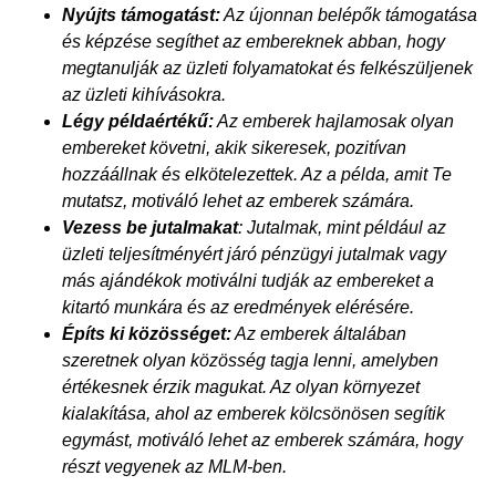
Nyújts támogatást:
Az újonnan belépők támogatása
és képzése segíthet az embereknek abban, hogy
megtanulják az üzleti folyamatokat és felkészüljenek
az üzleti kihívásokra.
Légy példaértékű:
Az emberek hajlamosak olyan
embereket követni, akik sikeresek, pozitívan
hozzáállnak és elkötelezettek. Az a példa, amit Te
mutatsz, motiváló lehet az emberek számára.
Vezess be jutalmakat
: Jutalmak, mint például az
üzleti teljesítményért járó pénzügyi jutalmak vagy
más ajándékok motiválni tudják az embereket a
kitartó munkára és az eredmények elérésére.
Építs ki közösséget:
Az emberek általában
szeretnek olyan közösség tagja lenni, amelyben
értékesnek érzik magukat. Az olyan környezet
kialakítása, ahol az emberek kölcsönösen segítik
egymást, motiváló lehet az emberek számára, hogy
részt vegyenek az MLM-ben.