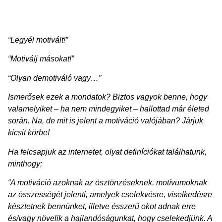
“Legyél motivált!”
“Motiválj másokat!”
“Olyan demotiváló vagy…”
Ismerősek ezek a mondatok? Biztos vagyok benne, hogy
valamelyiket – ha nem mindegyiket – hallottad már életed
során. Na, de mit is jelent a motiváció valójában? Járjuk
kicsit körbe!
Ha felcsapjuk az internetet, olyat definíciókat találhatunk,
minthogy;
“A motiváció azoknak az ösztönzéseknek, motívumoknak
az összességét jelenti, amelyek cselekvésre, viselkedésre
késztetnek bennünket, illetve ésszerű okot adnak erre
és/vagy növelik a hajlandóságunkat, hogy cselekedjünk. A