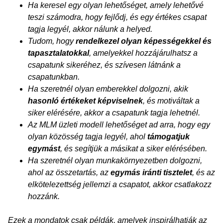
Ha keresel egy olyan lehetőséget, amely lehetővé
teszi számodra, hogy fejlődj, és egy értékes csapat
tagja legyél, akkor nálunk a helyed.
Tudom, hogy
rendelkezel olyan képességekkel és
tapasztalatokkal
, amelyekkel hozzájárulhatsz a
csapatunk sikeréhez, és szívesen látnánk a
csapatunkban.
Ha szeretnél olyan emberekkel dolgozni, akik
hasonló értékeket képviselnek
, és motiváltak a
siker elérésére, akkor a csapatunk tagja lehetnél.
Az MLM üzleti modell lehetőséget ad arra, hogy egy
olyan közösség tagja legyél, ahol
támogatjuk
egymást
, és segítjük a másikat a siker elérésében.
Ha szeretnél olyan munkakörnyezetben dolgozni,
ahol az összetartás, az
egymás iránti tisztelet
, és az
elkötelezettség jellemzi a csapatot, akkor csatlakozz
hozzánk.
Ezek a mondatok csak példák, amelyek inspirálhatják az