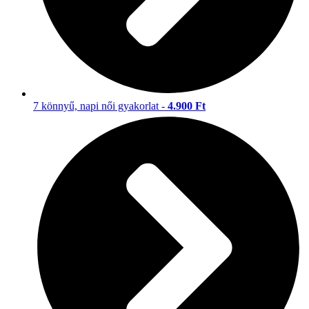
7 könnyű, napi női gyakorlat -
4.900 Ft