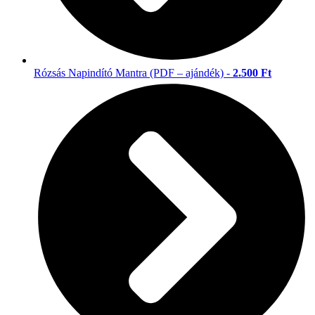
Rózsás Napindító Mantra (PDF – ajándék) -
2.500 Ft