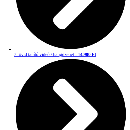
7 rövid tanító videó / hangüzenet -
14.900 Ft