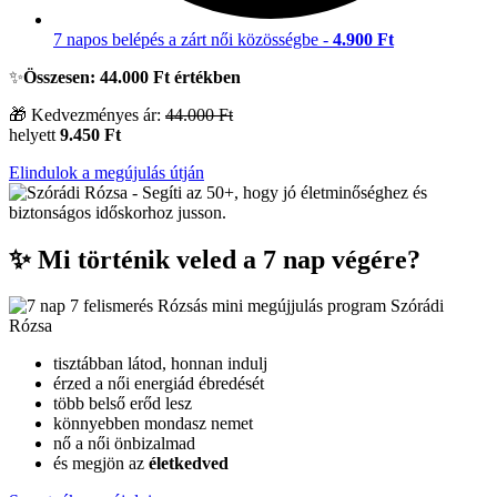
7 napos belépés a zárt női közösségbe -
4.900 Ft
✨
Összesen: 44.000 Ft értékben
🎁 Kedvezményes ár:
44.000 Ft
helyett
9.450 Ft
Elindulok a megújulás útján
✨ Mi történik veled a 7 nap végére?
tisztábban látod, honnan indulj
érzed a női energiád ébredését
több belső erőd lesz
könnyebben mondasz nemet
nő a női önbizalmad
és megjön az
életkedved