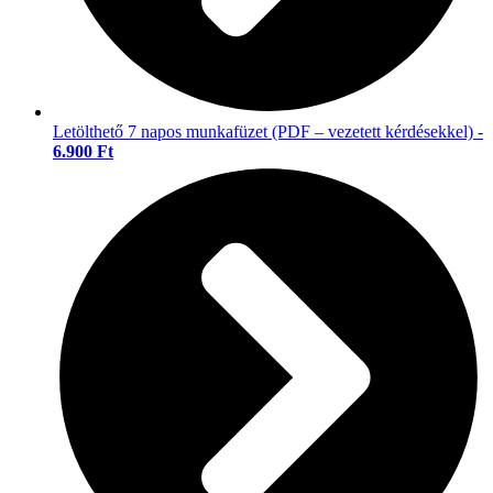
Letölthető 7 napos munkafüzet (PDF – vezetett kérdésekkel) -
6.900 Ft