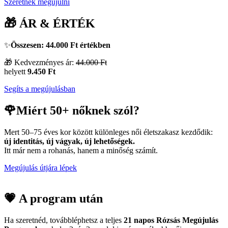
Szeretnék megújulni
🎁 ÁR & ÉRTÉK
✨
Összesen: 44.000 Ft értékben
🎁 Kedvezményes ár:
44.000 Ft
helyett
9.450 Ft
Segíts a megújulásban
🌹Miért 50+ nőknek szól?
Mert 50–75 éves kor között különleges női életszakasz kezdődik:
új identitás, új vágyak, új lehetőségek.
Itt már nem a rohanás, hanem a minőség számít.
Megújulás útjára lépek
💗 A program után
Ha szeretnéd, továbbléphetsz a teljes
21 napos Rózsás Megújulás