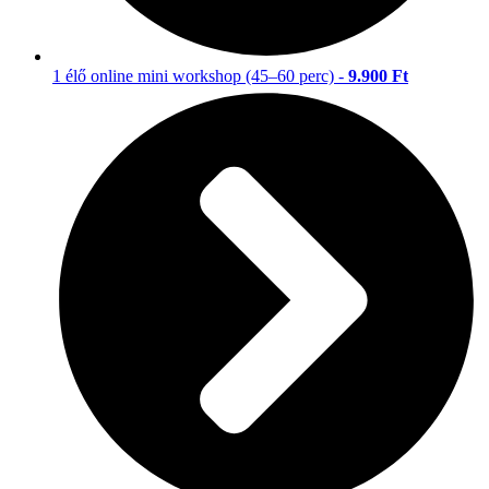
1 élő online mini workshop (45–60 perc) -
9.900 Ft