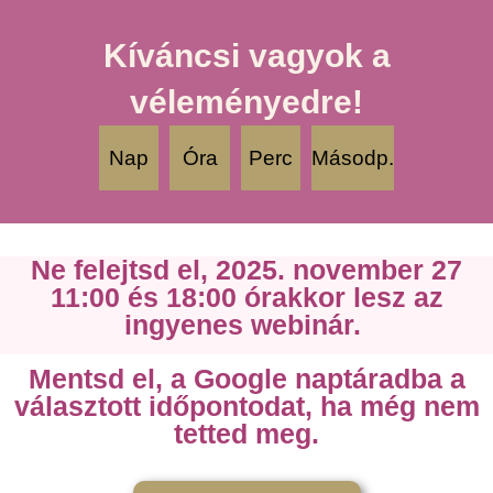
Kíváncsi vagyok a
véleményedre!
Nap
Óra
Perc
Másodp.
Ne felejtsd el, 2025. november 27
11:00 és 18:00 órakkor lesz az
ingyenes webinár.
Mentsd el, a Google naptáradba a
választott időpontodat, ha még nem
tetted meg.