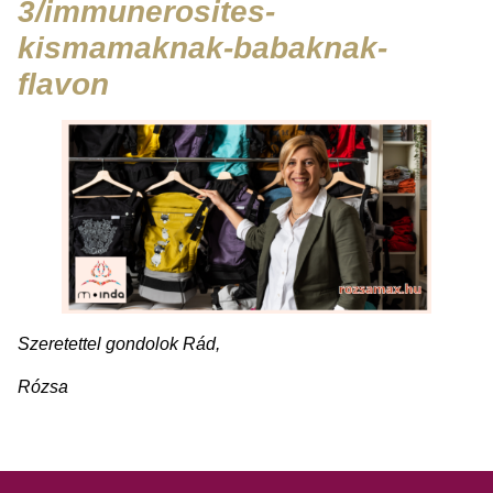
3/immunerosites-
kismamaknak-babaknak-
flavon
Szeretettel gondolok Rád,
Rózsa