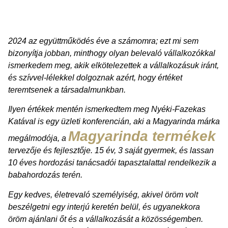
2024 az együttműködés éve a számomra; ezt mi sem
bizonyítja jobban, minthogy olyan belevaló vállalkozókkal
ismerkedem meg, akik elkötelezettek a vállalkozásuk iránt,
és szívvel-lélekkel dolgoznak azért, hogy értéket
teremtsenek a társadalmunkban.
Ilyen értékek mentén ismerkedtem meg Nyéki-Fazekas
Katával is egy üzleti konferencián, aki a Magyarinda márka
Magyarinda termékek
megálmodója, a
tervezője és fejlesztője. 15 év, 3 saját gyermek, és lassan
10 éves hordozási tanácsadói tapasztalattal rendelkezik a
babahordozás terén.
Egy kedves, életrevaló személyiség, akivel öröm volt
beszélgetni egy interjú keretén belül, és ugyanekkora
öröm ajánlani őt és a vállalkozását a közösségemben.