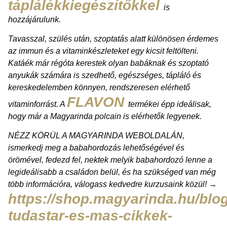
táplálékkiegészítőkkel
is
hozzájárulunk.
Tavasszal, szülés után, szoptatás alatt különösen érdemes
az immun és a vitaminkészleteket egy kicsit feltölteni.
Katáék már régóta kerestek olyan babáknak és szoptató
anyukák számára is szedhető, egészséges, tápláló és
kereskedelemben könnyen, rendszeresen elérhető
FLAVON
vitaminforrást. A
termékei épp ideálisak,
hogy már a Magyarinda polcain is elérhetők legyenek.
NÉZZ KÖRÜL A MAGYARINDA WEBOLDALÁN,
ismerkedj meg a babahordozás lehetőségével és
örömével, fedezd fel, nektek melyik babahordozó lenne a
legideálisabb a családon belül, és ha szükséged van még
több információra, válogass kedvedre kurzusaink közül! →
https://shop.magyarinda.hu/blog
tudastar-es-mas-cikkek-